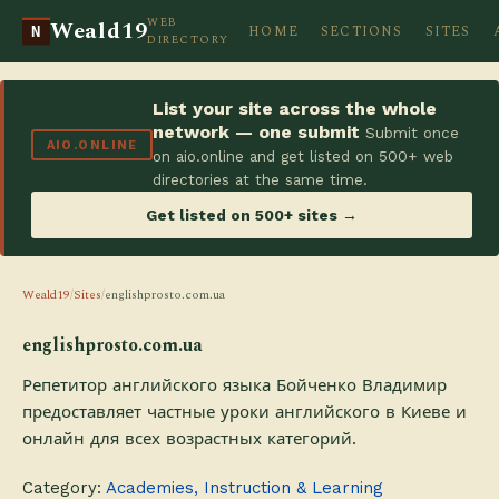
WEB
Weald19
HOME
SECTIONS
SITES
N
DIRECTORY
List your site across the whole
network — one submit
Submit once
AIO.ONLINE
on aio.online and get listed on 500+ web
directories at the same time.
Get listed on 500+ sites →
Weald19
/
Sites
/
englishprosto.com.ua
englishprosto.com.ua
Репетитор английского языка Бойченко Владимир
предоставляет частные уроки английского в Киеве и
онлайн для всех возрастных категорий.
Category:
Academies, Instruction & Learning