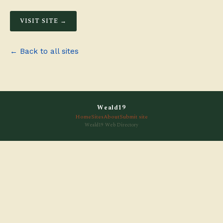
VISIT SITE →
← Back to all sites
Weald19
Home
Sites
About
Submit site
Weald19 Web Directory