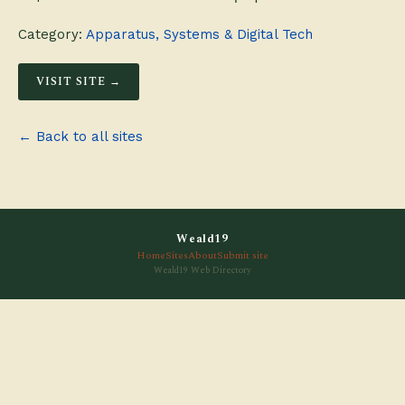
Category:
Apparatus, Systems & Digital Tech
VISIT SITE →
← Back to all sites
Weald19
Home
Sites
About
Submit site
Weald19 Web Directory