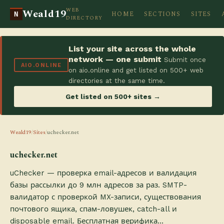
WEB
Weald19
HOME
SECTIONS
SITES
N
DIRECTORY
List your site across the whole
network — one submit
Submit once
AIO.ONLINE
on aio.online and get listed on 500+ web
directories at the same time.
Get listed on 500+ sites →
Weald19
/
Sites
/
uchecker.net
uchecker.net
uChecker — проверка email-адресов и валидация
базы рассылки до 9 млн адресов за раз. SMTP-
валидатор с проверкой MX-записи, существования
почтового ящика, спам-ловушек, catch-all и
disposable email. Бесплатная верифика…