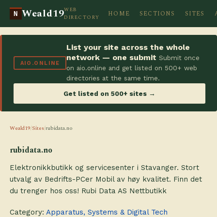
WEB
Weald19
HOME
SECTIONS
SITES
N
DIRECTORY
List your site across the whole
network — one submit
Submit once
AIO.ONLINE
on aio.online and get listed on 500+ web
directories at the same time.
Get listed on 500+ sites →
Weald19
/
Sites
/
rubidata.no
rubidata.no
Elektronikkbutikk og servicesenter i Stavanger. Stort
utvalg av Bedrifts-PCer Mobil av høy kvalitet. Finn det
du trenger hos oss! Rubi Data AS Nettbutikk
Category:
Apparatus, Systems & Digital Tech