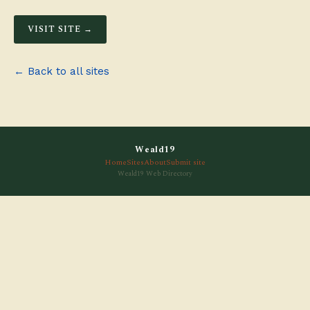
VISIT SITE →
← Back to all sites
Weald19
Home
Sites
About
Submit site
Weald19 Web Directory